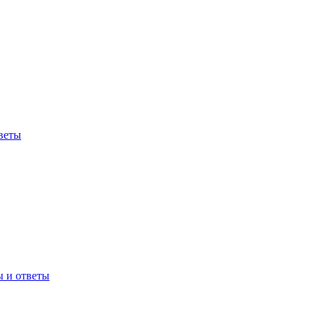
веты
ы и ответы