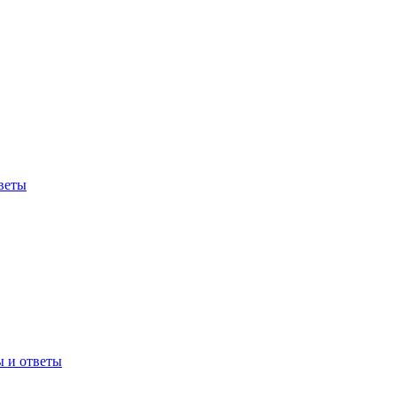
веты
ы и ответы