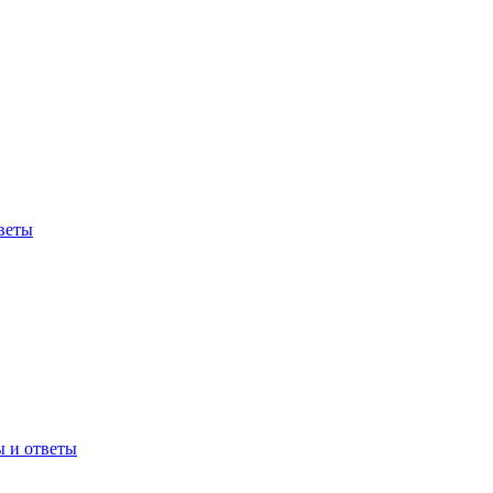
веты
ы и ответы