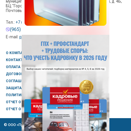
муниципальный округ Марфино, проезд Гостиничный, д. 4Б,
БЦ "Город", помещ 417
(схема проезда)
Почтовый адрес: 127106, г. Москва, а/я 12
Тел.:
+7 (495) 258-08-15
,
+7 (495) 725-78-13
(965) 242-51-98
E-mail:
podpiska@profiz.ru
О КОМПАНИИ
КОНТАКТЫ
ОПЛАТА И ДОСТАВКА
ДОГОВОР ПОДПИСКИ
СОГЛАШЕНИЕ О ПЕРЕХОДЕ НА ЭДО
ЗАЩИТА ПЕРСОНАЛЬНЫХ ДАННЫХ
ПОЛИТИКА ОПЕРАТОРА
ОТЧЕТ О СОУТ 2019
ОТЧЕТ О СОУТ 2025
© ООО «Профессиональное издательство», 2002-2026