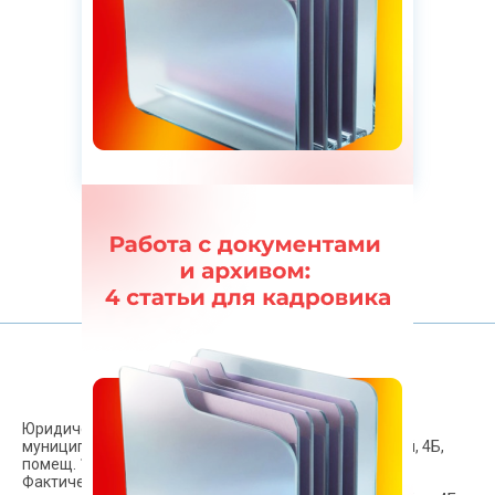
ГОСТ по психосоциальным рискам
на рабочем месте
Открыть все новости
Юридический адрес: 127106, г. Москва, вн. тер. г.
муниципальный округ Марфино, проезд Гостиничный, 4Б,
помещ. 1Н/5
Фактический адрес: 127106, г. Москва, вн.тер.г.