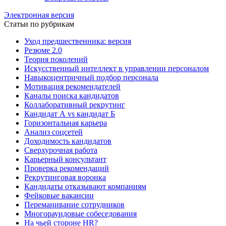
Электронная версия
Статьи по рубрикам
Уход предшественника: версия
Резюме 2.0
Теория поколений
Искусственный интеллект в управлении персоналом
Навыкоцентричный подбор персонала
Мотивация рекомендателей
Каналы поиска кандидатов
Коллаборативный рекрутинг
Кандидат А vs кандидат Б
Горизонтальная карьера
Анализ соцсетей
Доходимость кандидатов
Сверхурочная работа
Карьерный консультант
Проверка рекомендаций
Рекрутинговая воронка
Кандидаты отказывают компаниям
Фейковые вакансии
Переманивание сотрудников
Многораундовые собеседования
На чьей стороне HR?