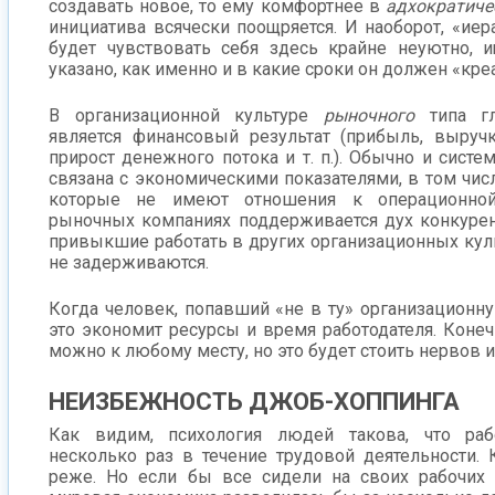
создавать новое, то ему комфортнее в
адхократич
инициатива всячески поощряется. И наоборот, «ие
будет чувствовать себя здесь крайне неуютно, и
указано, как именно и в какие сроки он должен «кре
В организационной культуре
рыночного
типа г
является финансовый результат (прибыль, выручка
прирост денежного потока и т. п.). Обычно и систе
связана с экономическими показателями, в том числ
которые не имеют отношения к операционной
рыночных компаниях поддерживается дух конкуренц
привыкшие работать в других организационных куль
не задерживаются.
Когда человек, попавший «не в ту» организационную
это экономит ресурсы и время работодателя. Конеч
можно к любому месту, но это будет стоить нервов и
НЕИЗБЕЖНОСТЬ ДЖОБ-ХОППИНГА
Как видим, психология людей такова, что раб
несколько раз в течение трудовой деятельности. К
реже. Но если бы все сидели на своих рабочих 