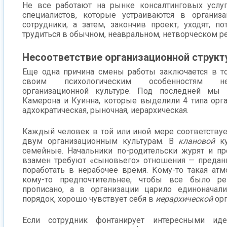
Не все работают на рынке консалтинговых услу
специалистов, которые устраиваются в организ
сотрудники, а затем, закончив проект, уходят, п
трудиться в обычном, неавральном, нетворческом р
Несоответствие организационной структ
Еще одна причина смены работы заключается в то
своим психологическим особенностям не
организационной культуре. Под последней мы
Камерона и Куинна, которые выделили 4 типа орга
адхократическая, рыночная, иерархическая.
Каждый человек в той или иной мере соответствуе
двум организационным культурам. В
клановой
к
семейные. Начальники по-родительски журят и п
взамен требуют «сыновьего» отношения — преданн
поработать в нерабочее время. Кому-то такая атм
кому-то предпочтительнее, чтобы все было ре
прописано, а в организации царило единоначали
порядок, хорошо чувствует себя в
иерархической
орг
Если сотрудник фонтанирует интересными ид