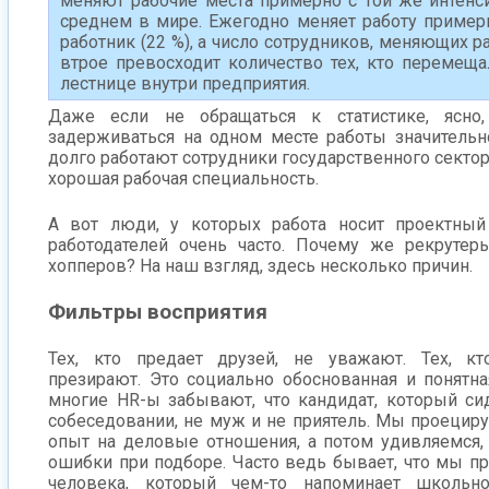
меняют рабочие места примерно с той же интенси
среднем в мире. Ежегодно меняет работу приме
работник (22 %), а число сотрудников, меняющих ра
втрое превосходит количество тех, кто перемеща
лестнице внутри предприятия.
Даже если не обращаться к статистике, ясно
задерживаться на одном месте работы значитель
долго работают сотрудники государственного сектора,
хорошая рабочая специальность.
А вот люди, у которых работа носит проектный
работодателей очень часто. Почему же рекруте
хопперов? На наш взгляд, здесь несколько причин.
Фильтры восприятия
Тех, кто предает друзей, не уважают. Тех, кт
презирают. Это социально обоснованная и понятна
многие HR-ы забывают, что кандидат, который си
собеседовании, не муж и не приятель. Мы проецир
опыт на деловые отношения, а потом удивляемся,
ошибки при подборе. Часто ведь бывает, что мы п
человека, который чем-то напоминает школьн