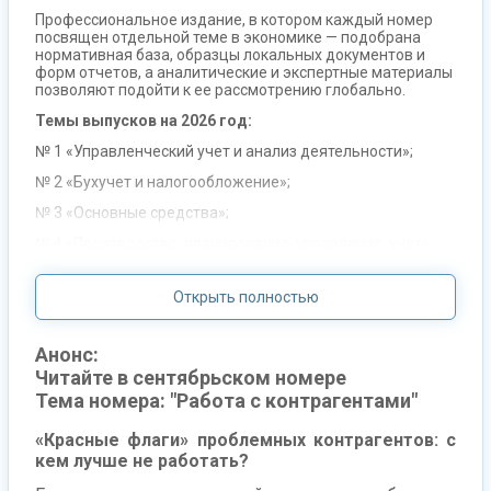
Профессиональное издание, в котором каждый номер
посвящен отдельной теме в экономике — подобрана
нормативная база, образцы локальных документов и
форм отчетов, а аналитические и экспертные материалы
позволяют подойти к ее рассмотрению глобально.
Темы выпусков на 2026 год:
№ 1 «Управленческий учет и анализ деятельности»;
№ 2 «Бухучет и налогообложение»;
№ 3 «Основные средства»;
№ 4 «Производство: планирование, управление, учет»;
№ 5 «Оптимизируем расходы»;
Открыть полностью
№ 6 «Финансы компании»;
№ 7 «Внешнеэкономическая деятельность»;
Анонс:
№ 8 «Контроль на предприятии»;
Читайте в сентябрьском номере
№ 9 «Работа с контрагентами»;
Тема номера: "Работа с контрагентами"
№ 10 «Информационные технологии»;
«Красные флаги» проблемных контрагентов: с
№ 11 «Бюджетирование и финансовое планирование»;
кем лучше не работать?
№ 12 «Стратегия предприятия».