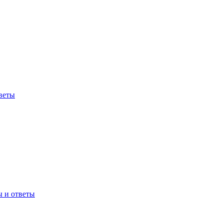
веты
ы и ответы