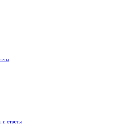
веты
ы и ответы