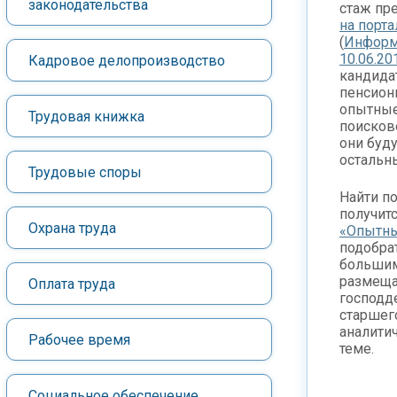
законодательства
стаж пр
на порта
(
Информ
10.06.20
Кадровое делопроизводство
кандида
пенсионн
опытные
Трудовая книжка
поисков
они буд
остальн
Трудовые споры
Найти п
получитс
Охрана труда
«Опытн
подобра
большим
размеща
Оплата труда
господд
старшего
аналити
Рабочее время
теме.
Социальное обеспечение