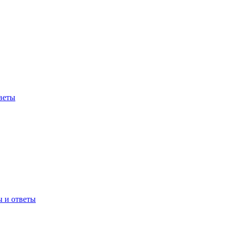
веты
ы и ответы