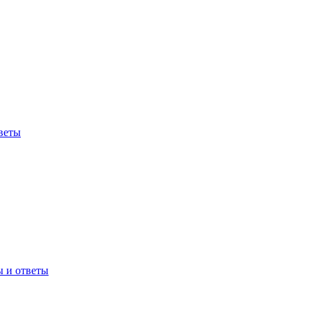
веты
ы и ответы