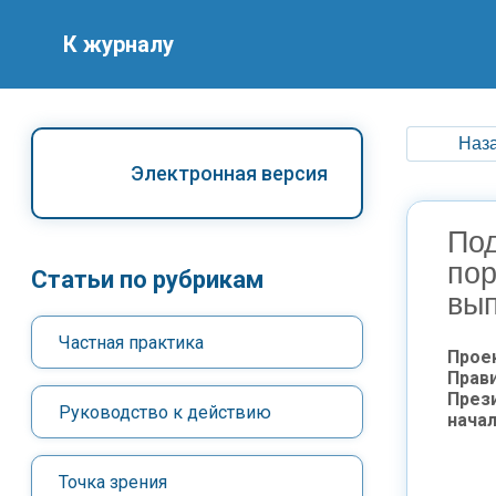
К журналу
Наза
Электронная версия
Под
пор
Статьи по рубрикам
вы
Частная практика
Прое
Прав
През
Руководство к действию
начал
Точка зрения