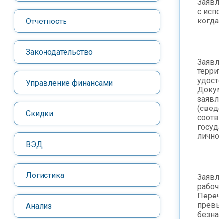
Заявл
с исп
когда
Отчетность
Законодательство
Заявл
терри
удост
Управление финансами
Докум
заявл
(свед
Скидки
соотв
госуд
лично
ВЭД
Логистика
Заявл
рабоч
Переч
превы
Анализ
безна