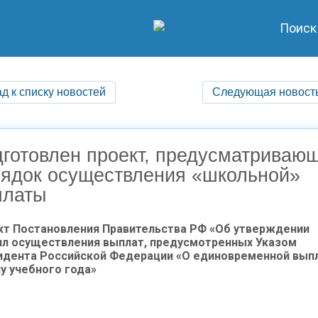
Поиск
д к списку новостей
Следующая новост
готовлен проект, предусматриваю
ядок осуществления «школьной»
платы
кт Постановления Правительства РФ «Об утверждении
ил осуществления выплат, предусмотренных Указом
идента Российской Федерации «О единовременной выпл
у учебного года»