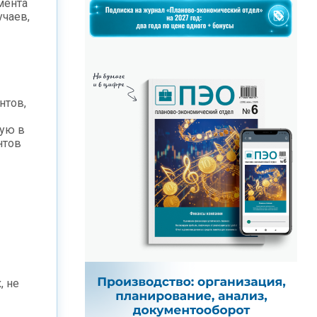
мента
учаев,
нтов,
ую в
нтов
, не