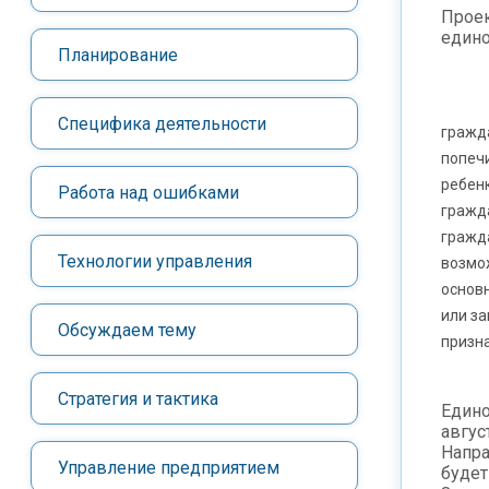
Проек
един
Планирование
Специфика деятельности
гражд
попечи
ребенк
Работа над ошибками
гражд
гражд
Технологии управления
возмож
основ
или за
Обсуждаем тему
призн
Стратегия и тактика
Едино
авгус
Напра
Управление предприятием
будет