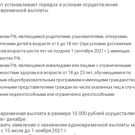
т устанавливает порядок и условия осуществления
овременной выплаты:
анам РФ, являющимся родителями, усыновителями, опекунами,
телями детей в возрасте от 6 до 18 лет (при условии достижения
ом возраста шести лет не позднее 1 сентября 2021 г.), имеющих
анство РФ;
анам РФ, являющимся инвалидами или лицами с ограниченными
ностями здоровья в возрасте от 18 до 23 лет, обучающимися по
ным общеобразовательным программам и имеющими гражданство
конными представителями граждан из числа указанных лиц в случ
ания недееспособными или ограниченно дееспособными.
временная выплата в размере 10 000 рублей осуществляе
те–декабре.
вить заявление о назначении единовременной выплаты 
 с 15 июля до 1 ноября 2021 г.