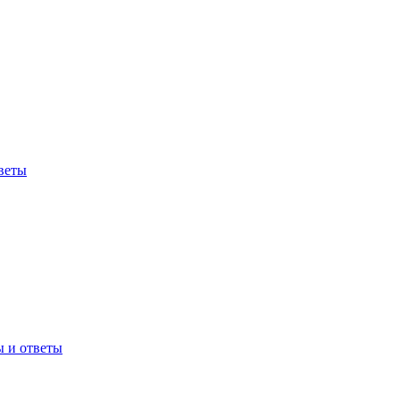
веты
ы и ответы