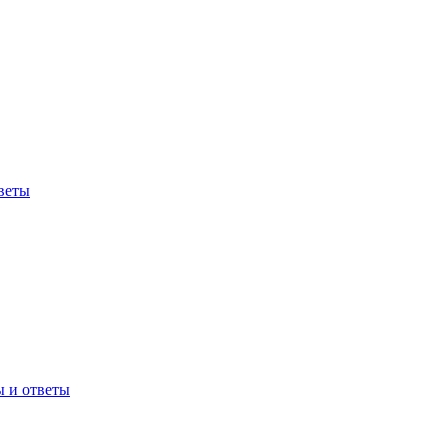
веты
ы и ответы