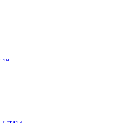
веты
ы и ответы