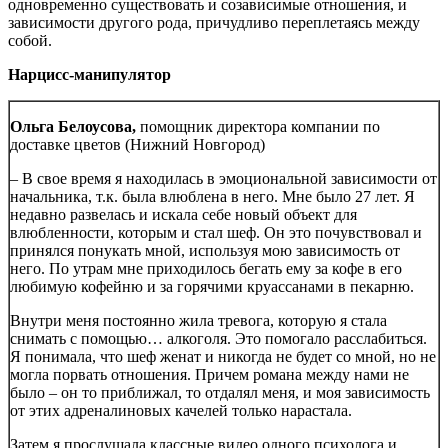
одновременно существовать и созависимые отношения, и
зависимости другого рода, причудливо переплетаясь между
собой.
Нарцисс-манипулятор
Ольга Белоусова,
помощник директора компании по
доставке цветов (Нижний Новгород)
– В свое время я находилась в эмоциональной зависимости от
начальника, т.к. была влюблена в него. Мне было 27 лет. Я
недавно развелась и искала себе новый объект для
влюбленности, которым и стал шеф. Он это почувствовал и
принялся понукать мной, используя мою зависимость от
него. По утрам мне приходилось бегать ему за кофе в его
любимую кофейню и за горячими круассанами в пекарню.
Внутри меня постоянно жила тревога, которую я стала
снимать с помощью… алкоголя. Это помогало расслабиться.
Я понимала, что шеф женат и никогда не будет со мной, но не
могла порвать отношения. Причем романа между нами не
было – он то приближал, то отдалял меня, и моя зависимость
от этих адреналиновых качелей только нарастала.
Затем я прослушала классные видео одного психолога и