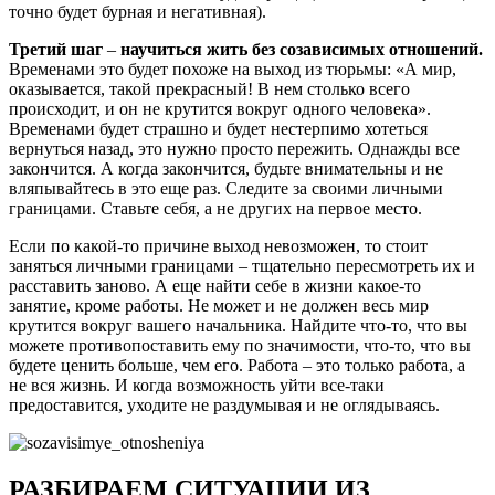
точно будет бурная и негативная).
Третий шаг
–
научиться жить без созависимых отношений.
Временами это будет похоже на выход из тюрьмы: «А мир,
оказывается, такой прекрасный! В нем столько всего
происходит, и он не крутится вокруг одного человека».
Временами будет страшно и будет нестерпимо хотеться
вернуться назад, это нужно просто пережить. Однажды все
закончится. А когда закончится, будьте внимательны и не
вляпывайтесь в это еще раз. Следите за своими личными
границами. Ставьте себя, а не других на первое место.
Если по какой-то причине выход невозможен, то стоит
заняться личными границами – тщательно пересмотреть их и
расставить заново. А еще найти себе в жизни какое-то
занятие, кроме работы. Не может и не должен весь мир
крутится вокруг вашего начальника. Найдите что-то, что вы
можете противопоставить ему по значимости, что-то, что вы
будете ценить больше, чем его. Работа – это только работа, а
не вся жизнь. И когда возможность уйти все-таки
предоставится, уходите не раздумывая и не оглядываясь.
РАЗБИРАЕМ СИТУАЦИИ ИЗ