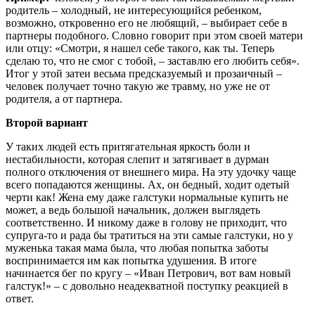
родитель – холодный, не интересующийся ребенком,
возможно, откровенно его не любящий, – выбирает себе в
партнеры подобного. Словно говорит при этом своей матери
или отцу: «Смотри, я нашел себе такого, как ты. Теперь
сделаю то, что не смог с тобой, – заставлю его любить себя».
Итог у этой затеи весьма предсказуемый и прозаичный –
человек получает точно такую же травму, но уже не от
родителя, а от партнера.
Второй вариант
У таких людей есть притягательная яркость боли и
нестабильности, которая слепит и затягивает в дурман
полного отключения от внешнего мира. На эту удочку чаще
всего попадаются женщины. Ах, он бедный, ходит одетый
черти как! Жена ему даже галстуки нормальные купить не
может, а ведь большой начальник, должен выглядеть
соответственно. И никому даже в голову не приходит, что
супруга-то и рада бы тратиться на эти самые галстуки, но у
муженька такая мама была, что любая попытка заботы
воспринимается им как попытка удушения. В итоге
начинается бег по кругу – «Иван Петрович, вот вам новый
галстук!» – с довольно неадекватной поступку реакцией в
ответ.