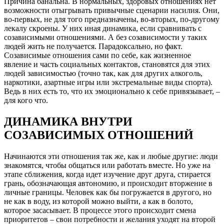
Причина банальна. В нормальных, здоровых отношениях нет
возможности отыгрывать привычные сценарии насилия. Они,
во-первых, не для того предназначены, во-вторых, по-другому
лекалу скроены. У них иная динамика, если сравнивать с
созависимыми отношениями. А без созависимости у таких
людей жить не получается. Парадоксально, но факт.
Созависимые отношения сами по себе, как жизненное
явление и часть социальных контактов, становятся для этих
людей зависимостью (точно так, как для других алкоголь,
наркотики, азартные игры или экстремальные виды спорта).
Ведь в них есть то, что их эмоционально к себе привязывает, –
для кого что.
ДИНАМИКА ВНУТРИ
СОЗАВИСИМЫХ ОТНОШЕНИЙ
Начинаются эти отношения так же, как и любые другие: люди
знакомятся, чтобы общаться или работать вместе. Но уже на
этапе сближения, когда идет изучение друг друга, стирается
грань, обозначающая автономию, и происходит вторжение в
личные границы. Человек как бы погружается в другого, но
не как в воду, из которой можно выйти, а как в болото,
которое засасывает. В процессе этого происходит смена
приоритетов – свои потребности и желания уходят на второй