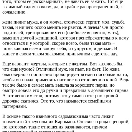
того, чтобы ее расковыривать, не давать ей зажить. Тот еще
взаимный садомазохизм, да, и крайне распространенный, к
сожалению.
жена пилит мужа, а он молча, стоически терпит, мол, судьба
такая, и ничего особо менять не рвется. А зачем? Он просто
родителей, третировавших его (наиболее вероятно, мать),
заменил другой женщиной, которая пренебрежительно к нему
относиться и у которой, скорее всего, была такая мать –
помыкавшая всеми вокруг себя, и супругом, и детьми. И
живет в своем таком знакомом, привычном с детства аду.
Еще вариант: жертвы, которые не жертвы. Вот казалось бы,
что еще нужно? Отличный муж, не пьет, не бьет. Но жена
благоверного постоянно провоцирует всеми способами на то,
чтобы он начал применять насилие по отношению к ней. Ведь
так же было в семье: мать вышла за хорошего парня, но
быстро довела его до ручки и превратила в домашнего тирана.
А тот легко им стал, потому что у самого отец по кривой
дорожке скатился. Это то, что называется семейными
паттернами.
В основе такого взаимного садомазохизма часто лежит
знаменитый треугольник Карпмана. Он своего рода сценарий,
по которому такие отношения развиваются, причем