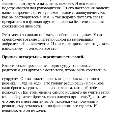
значения, потому что начальник важнее». И вся жизнь
подстраивается под руководителя. От его настроения зависит
ваше настроение, от его успехов – ваше самоощущение. Вы
как бы растворяетесь в нем. А так недолго потерять себя и
превратиться в филиал другого человека без тени наличия
собственной личности.
Этот момент сложно поймать, особенно женщинам. У нас
самопожертвование считается одной из величайших
добродетелей человечества. И никто не призывает это делать
наполовину – только на все сто.
Признак четвертый
–
перепутанность ролей.
Классическое проявление – один супруг становится
родителем для другого вместо того, чтобы быть собственно
супругом. Он начинает опекать второго как маленького
ребенка: «Туда не ходи, а то голову расшибешь» или «Тебе
надо бросить курить, я нашла психолога, который тебе
поможет». При этом мнение самого курящего не учитывается
(он вообще хочет бросать свою плохую привычку?), потому
что оно не имеет значения. За человека уже подумали и
решили, ему осталось только физически все сделать. И
неважно, что он не хочет.