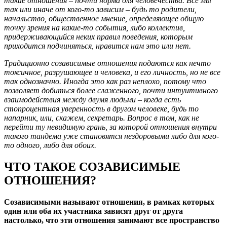
такие отношения – почти норма для человечества. Все мы
так или иначе от кого-то зависим – будь то родители,
начальство, общественное мнение, определяющее общую
точку зрения на какие-то события, либо коллектив,
придерживающийся неких правил поведения, которым
приходится подчиняться, нравится нам это или нет.
Традиционно созависимые отношения подаются как нечто
токсичное, разрушающее и человека, и его личность, но не все
так однозначно. Иногда это как раз неплохо, потому что
позволяет добиться более слаженного, почти интуитивного
взаимодействия между двумя людьми – когда есть
стопроцентная уверенность в другом человеке, будь то
напарник, или, скажем, секретарь. Вопрос в том, как не
перейти ту невидимую грань, за которой отношения внутри
такого тандема уже становятся нездоровыми либо для кого-
то одного, либо для обоих.
ЧТО ТАКОЕ СОЗАВИСИМЫЕ
ОТНОШЕНИЯ?
Созависимыми называют отношения, в рамках которых
один или оба их участника зависят друг от друга
настолько, что эти отношения занимают все пространство