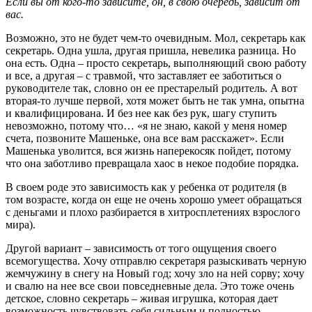
Если вы от кого-то зависите, он, в свою очередь, зависит от
вас.
Возможно, это не будет чем-то очевидным. Мол, секретарь как
секретарь. Одна ушла, другая пришла, невелика разница. Но
она есть. Одна – просто секретарь, выполняющий свою работу
и все, а другая – с травмой, что заставляет ее заботиться о
руководителе так, словно он ее престарелый родитель. А вот
вторая-то лучше первой, хотя может быть не так умна, опытна
и квалифицирована. И без нее как без рук, шагу ступить
невозможно, потому что… «я не знаю, какой у меня номер
счета, позвоните Машеньке, она все вам расскажет». Если
Машенька уволится, вся жизнь наперекосяк пойдет, потому
что она заботливо превращала хаос в некое подобие порядка.
В своем роде это зависимость как у ребенка от родителя (в
том возрасте, когда он еще не очень хорошо умеет обращаться
с деньгами и плохо разбирается в хитросплетениях взрослого
мира).
Другой вариант – зависимость от того ощущения своего
всемогущества. Хочу отправлю секретаря разыскивать черную
жемчужину в снегу на Новый год; хочу зло на ней сорву; хочу
и свалю на нее все свои повседневные дела. Это тоже очень
детское, словно секретарь – живая игрушка, которая дает
возможность чувствовать себя сильным и полностью