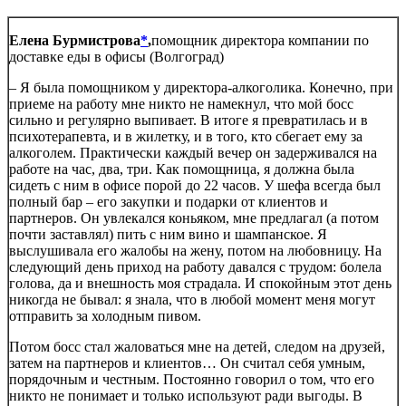
Елена Бурмистрова
*
,
помощник директора компании по
доставке еды в офисы (Волгоград)
– Я была помощником у директора-алкоголика. Конечно, при
приеме на работу мне никто не намекнул, что мой босс
сильно и регулярно выпивает. В итоге я превратилась и в
психотерапевта, и в жилетку, и в того, кто сбегает ему за
алкоголем. Практически каждый вечер он задерживался на
работе на час, два, три. Как помощница, я должна была
сидеть с ним в офисе порой до 22 часов. У шефа всегда был
полный бар – его закупки и подарки от клиентов и
партнеров. Он увлекался коньяком, мне предлагал (а потом
почти заставлял) пить с ним вино и шампанское. Я
выслушивала его жалобы на жену, потом на любовницу. На
следующий день приход на работу давался с трудом: болела
голова, да и внешность моя страдала. И спокойным этот день
никогда не бывал: я знала, что в любой момент меня могут
отправить за холодным пивом.
Потом босс стал жаловаться мне на детей, следом на друзей,
затем на партнеров и клиентов… Он считал себя умным,
порядочным и честным. Постоянно говорил о том, что его
никто не понимает и только используют ради выгоды. В