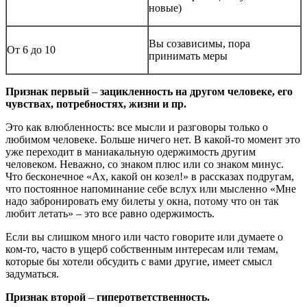
новые)
Вы созависимы, пора
От 6 до 10
принимать меры
Признак первый
–
зацикленность на другом человеке, его
чувствах, потребностях, жизни и пр.
Это как влюбленность: все мысли и разговоры только о
любимом человеке. Больше ничего нет. В какой-то момент это
уже переходит в маниакальную одержимость другим
человеком. Неважно, со знаком плюс или со знаком минус.
Что бесконечное «Ах, какой он козел!» в рассказах подругам,
что постоянное напоминание себе вслух или мысленно «Мне
надо забронировать ему билеты у окна, потому что он так
любит летать» – это все равно одержимость.
Если вы слишком много или часто говорите или думаете о
ком-то, часто в ущерб собственным интересам или темам,
которые бы хотели обсудить с вами другие, имеет смысл
задуматься.
Признак второй
–
гиперответственность.