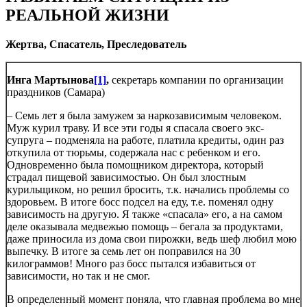
РЕАЛЬНОЙ ЖИЗНИ
Жертва, Спасатель, Преследователь
Инга Мартынова
[1]
,
секретарь компании по организации
праздников (Самара)
– Семь лет я была замужем за наркозависимым человеком.
Муж курил траву. И все эти годы я спасала своего экс-
супруга – подменяла на работе, платила кредиты, один раз
откупила от тюрьмы, содержала нас с ребенком и его.
Одновременно была помощником директора, который
страдал пищевой зависимостью. Он был злостным
курильщиком, но решил бросить, т.к. начались проблемы со
здоровьем. В итоге босс подсел на еду, т.е. поменял одну
зависимость на другую. Я также «спасала» его, а на самом
деле оказывала медвежью помощь – бегала за продуктами,
даже приносила из дома свои пирожки, ведь шеф любил мою
выпечку. В итоге за семь лет он поправился на 30
килограммов! Много раз босс пытался избавиться от
зависимости, но так и не смог.
В определенный момент поняла, что главная проблема во мне