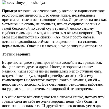
Пример:
отношения с человеком, у которого нарциссическое
расстройство личности. Это очень яркие, нестабильные,
притягательные и ослепляющие особы. Люди летят на них как
мотыльки на огонь, не понимая, что от соприкосновения с
такой бездонной по своей сути травмой можно самому
глубоко травмироваться, а вылечиться весьма непросто. При
этом еще пытаются их спасти: «Ах, тебя просто мама в
детстве недолюбила, сейчас я это сделаю – и ты станешь
нормальным». Опасная иллюзия, немало жизней испортила.
Третий вариант
Встречаются двое травмированных людей, и их травмы как
бы цепляются друг за друга. Иногда в хорошем ключе:
мальчик, чьим воспитанием занималась неприступная мать,
встречает девочку, которой пренебрегал отец. Она ему
компенсирует недостаток материнского внимания, он ей –
недостаток отцовского. Все счастливы, отношения работают
на ура, хотя и не на очень-то здоровой базе построены.
Но чаще всего все складывается в плохом ключе, потому что
травма сама по себе не очень хорошая вещь. Она болит и
постоянно воспаляется. И другой человек используется для