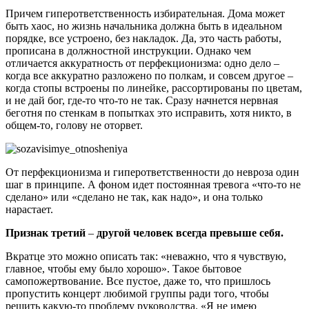
Причем гиперответственность избирательная. Дома может
быть хаос, но жизнь начальника должна быть в идеальном
порядке, все устроено, без накладок. Да, это часть работы,
прописана в должностной инструкции. Однако чем
отличается аккуратность от перфекционизма: одно дело –
когда все аккуратно разложено по полкам, и совсем другое –
когда стопы встроены по линейке, рассортированы по цветам,
и не дай бог, где-то что-то не так. Сразу начнется нервная
беготня по стенкам в попытках это исправить, хотя никто, в
общем-то, голову не оторвет.
От перфекционизма и гиперответственности до невроза один
шаг в принципе. А фоном идет постоянная тревога «что-то не
сделано» или «сделано не так, как надо», и она только
нарастает.
Признак третий
–
другой человек всегда превыше себя.
Вкратце это можно описать так: «неважно, что я чувствую,
главное, чтобы ему было хорошо». Такое бытовое
самопожертвование. Все пустое, даже то, что пришлось
пропустить концерт любимой группы ради того, чтобы
решить какую-то проблему руководства. «Я не имею