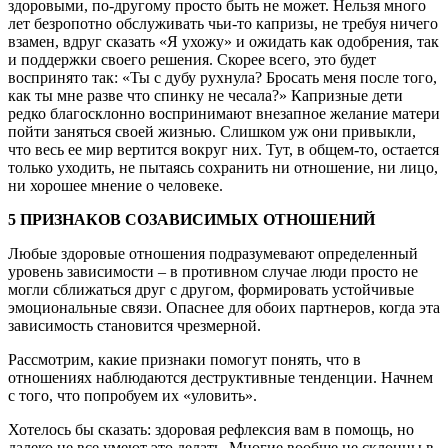
здоровыми, по-другому просто быть не может. Нельзя много
лет безропотно обслуживать чьи-то капризы, не требуя ничего
взамен, вдруг сказать «Я ухожу» и ожидать как одобрения, так
и поддержки своего решения. Скорее всего, это будет
воспринято так: «Ты с дубу рухнула? Бросать меня после того,
как ты мне разве что спинку не чесала?» Капризные дети
редко благосклонно воспринимают внезапное желание матери
пойти заняться своей жизнью. Слишком уж они привыкли,
что весь ее мир вертится вокруг них. Тут, в общем-то, остается
только уходить, не пытаясь сохранить ни отношение, ни лицо,
ни хорошее мнение о человеке.
5 ПРИЗНАКОВ СОЗАВИСИМЫХ ОТНОШЕНИЙ
Любые здоровые отношения подразумевают определенный
уровень зависимости – в противном случае люди просто не
могли сближаться друг с другом, формировать устойчивые
эмоциональные связи. Опаснее для обоих партнеров, когда эта
зависимость становится чрезмерной.
Рассмотрим, какие признаки помогут понять, что в
отношениях наблюдаются деструктивные тенденции. Начнем
с того, что попробуем их «уловить».
Хотелось бы сказать: здоровая рефлексия вам в помощь, но
далеко не все умеют это делать. Многие вообще не склонны в