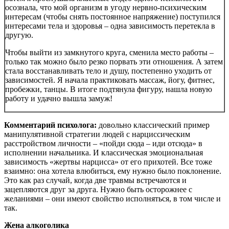
осознала, что мой организм в угоду нервно-психическим
интересам (чтобы снять постоянное напряжение) поступился
интересами тела и здоровья – одна зависимость перетекла в
другую.
Чтобы выйти из замкнутого круга, сменила место работы –
только так можно было резко порвать эти отношения. А затем
стала восстанавливать тело и душу, постепенно уходить от
зависимостей. Я начала практиковать массаж, йогу, фитнес,
пробежки, танцы. В итоге подтянула фигуру, нашла новую
работу и удачно вышла замуж!
Комментарий психолога:
довольно классический пример
манипулятивной стратегии людей с нарциссическим
расстройством личности – «пойди сюда – иди отсюда» в
исполнении начальника. И классическая эмоциональная
зависимость «жертвы нарцисса» от его прихотей. Все тоже
взаимно: она хотела влюбиться, ему нужно было поклонение.
Это как раз случай, когда две травмы встречаются и
зацепляются друг за друга. Нужно быть осторожнее с
желаниями – они имеют свойство исполняться, в том числе и
так.
Жена алкоголика