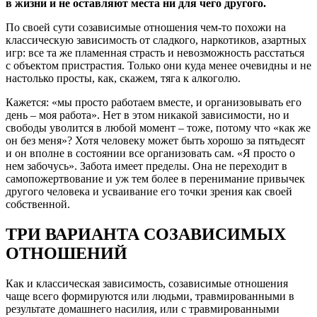
в жизни и не оставляют места ни для чего другого.
По своей сути созависимые отношения чем-то похожи на
классическую зависимость от сладкого, наркотиков, азартных
игр: все та же пламенная страсть и невозможность расстаться
с объектом пристрастия. Только они куда менее очевидны и не
настолько просты, как, скажем, тяга к алкоголю.
Кажется: «мы просто работаем вместе, и организовывать его
день – моя работа». Нет в этом никакой зависимости, но и
свободы уволится в любой момент – тоже, потому что «как же
он без меня»? Хотя человеку может быть хорошо за пятьдесят
и он вполне в состоянии все организовать сам. «Я просто о
нем забочусь». Забота имеет пределы. Она не переходит в
самопожертвование и уж тем более в перенимание привычек
другого человека и усваивание его точки зрения как своей
собственной.
ТРИ ВАРИАНТА СОЗАВИСИМЫХ
ОТНОШЕНИЙ
Как и классическая зависимость, созависимые отношения
чаще всего формируются или людьми, травмированными в
результате домашнего насилия, или с травмированными