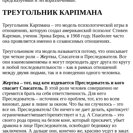
предсказуемый и легкоразличимый.
ТРЕУГОЛЬНИК КАРПМАНА
Треугольник Карпмана – это модель психологической игры в
отношениях, которую создал американский психолог Стивен
Карпман, ученик Эрика Берна, в 1968 году. Наиболее часто
она проявляется именно в созависимых отношениях.
Треугольником эта модель называется потому, что описывает
три четкие роли – Жертвы, Спасателя и Преследователя. Все
они взаимозаменяемы и могут переходить друг друга по кругу
в любой последовательности – как в рамках отношений
между двумя людьми, так и в поведении одного человека.
Жертва – тот, над кем издевается Преследователь и кого
спасает Спасатель.
В этой роли человек совершенно не
стремится брать на себя ответственность. Для него
Преследователь – источник его проблем, тот, кто во всем
виноват, даже в ливне за окном. Что бы ни случилось – это
все он. Преследователь! Он ничего не дает делать, критикует/
ограничивает/мешает/препятствует и т.д. А Спасатель – это
своего рода принц на белом коне, который прискачет, убьет
дракона в лице Преследователя, освободит бедняжку из
заключения. А дальше они, конечно же, красиво уедут в закат.