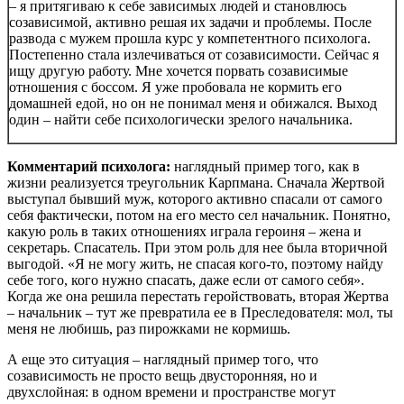
– я притягиваю к себе зависимых людей и становлюсь
созависимой, активно решая их задачи и проблемы. После
развода с мужем прошла курс у компетентного психолога.
Постепенно стала излечиваться от созависимости. Сейчас я
ищу другую работу. Мне хочется порвать созависимые
отношения с боссом. Я уже пробовала не кормить его
домашней едой, но он не понимал меня и обижался. Выход
один – найти себе психологически зрелого начальника.
Комментарий психолога:
наглядный пример того, как в
жизни реализуется треугольник Карпмана. Сначала Жертвой
выступал бывший муж, которого активно спасали от самого
себя фактически, потом на его место сел начальник. Понятно,
какую роль в таких отношениях играла героиня – жена и
секретарь. Спасатель. При этом роль для нее была вторичной
выгодой. «Я не могу жить, не спасая кого-то, поэтому найду
себе того, кого нужно спасать, даже если от самого себя».
Когда же она решила перестать геройствовать, вторая Жертва
– начальник – тут же превратила ее в Преследователя: мол, ты
меня не любишь, раз пирожками не кормишь.
А еще это ситуация – наглядный пример того, что
созависимость не просто вещь двусторонняя, но и
двухслойная: в одном времени и пространстве могут