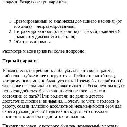
людьми. Разделяют три варианта.
Травмированный (с анамнезом домашнего насилия) (от
его лица) + нетравмированный.
Нетравмированный (от его лица) + травмированный (с
анамнезом домашнего насилия).
Оба травмированы.
Рассмотрим все варианты более подробно.
Первый вариант
У людей есть потребность либо убежать от своей травмы,
либо еще глубже в нее погрузиться. Требовательный отец,
которому невозможно было угодить. Почему бы не найти себе
такого же начальника и продолжить жить в бесконечном круге
попыток добиться благосклонности от того, кто не в
состоянии ее дать? Или: родители не дали в детстве
достаточно любви и внимания. Почему не уйти с головой в
работу, создав иллюзию абсолютной незаменимости себя для
своего руководителя? Ведь как ни крути, это позволит
восполнить хотя бы недостаток внимания.
Пример:
человек, у которого был так называемый мертвый