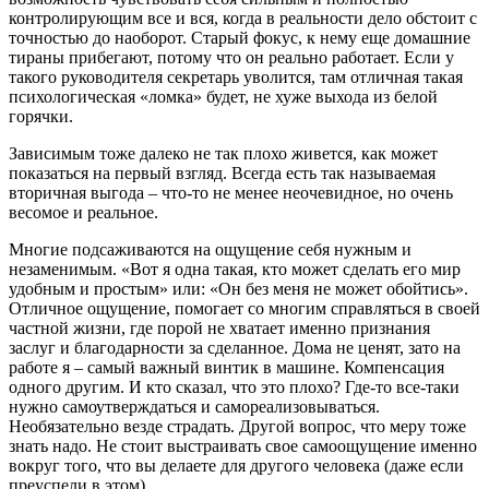
контролирующим все и вся, когда в реальности дело обстоит с
точностью до наоборот. Старый фокус, к нему еще домашние
тираны прибегают, потому что он реально работает. Если у
такого руководителя секретарь уволится, там отличная такая
пси
хологическая «ломка» будет, не хуже выхода из белой
горячки.
Зависимым тоже далеко не так плохо живется, как может
показаться на первый взгляд. Всегда есть так называемая
вторичная выгода – что-то не менее неочевидное, но очень
весомое и реальное.
Многие подсаживаются на ощущение себя нужным и
незаменимым. «Вот я одна такая, кто может сделать его мир
удобным и простым» или: «Он без меня не может обойтись».
Отличное ощущение, помогает со многим справляться в своей
частной жизни, где порой не хватает именно признания
заслуг и благодарности за сделанное. Дома не ценят, зато на
работе я – самый важный винтик в машине. Компенсация
одного другим. И кто сказал, что это плохо? Где-то все-таки
нужно самоутверждаться и самореализовываться.
Необязательно везде страдать. Другой вопрос, что меру тоже
знать надо. Не стоит выстраивать свое самоощущение именно
вокруг того, что вы делаете для другого человека (даже если
преуспели в этом).