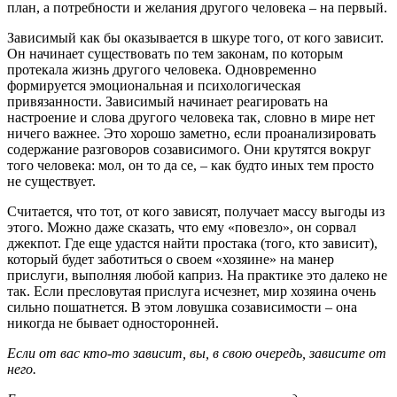
план, а потребности и желания другого человека – на первый.
Зависимый как бы оказывается в шкуре того, от кого зависит.
Он начинает существовать по тем законам, по которым
протекала жизнь другого человека. Одновременно
формируется эмоциональная и психологическая
привязанности. Зависимый начинает реагировать на
настроение и слова другого человека так, словно в мире нет
ничего важнее. Это хорошо заметно, если проанализировать
содержание разговоров созависимого. Они крутятся вокруг
того человека: мол, он то да се, – как будто иных тем просто
не существует.
Считается, что тот, от кого зависят, получает массу выгоды из
этого. Можно даже сказать, что ему «повезло», он сорвал
джекпот. Где еще удастся найти простака (того, кто зависит),
который будет заботиться о своем «хозяине» на манер
прислуги, выполняя любой каприз. На практике это далеко не
так. Если пресловутая прислуга исчезнет, мир хозяина очень
сильно пошатнется. В этом ловушка созависимости – она
никогда не бывает односторонней.
Если от вас кто-то зависит, вы, в свою очередь, зависите от
него.