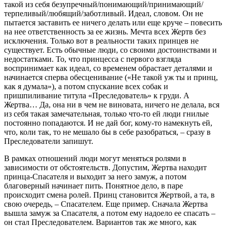
такой из себя безупречный/понимающий/принимающий/
терпеливый/любящий/заботливый. Идеал, словом. Он не
пытается заставить ее ничего делать или еще круче – повесить
на нее ответственность за ее жизнь. Мечта всех Жертв без
исключения. Только вот в реальности таких принцев не
существует. Есть обычные люди, со своими достоинствами и
недостатками. То, что принцесса с первого взгляда
воспринимает как идеал, со временем обрастает деталями и
начинается сперва обесценивание («Не такой уж ты и принц,
как я думала»), а потом спускание всех собак и
пришпиливание титула «Преследователь» к груди. А
Жертва… Да, она ни в чем не виновата, ничего не делала, вся
из себя такая замечательная, только что-то ей люди гнилые
постоянно попадаются. И не дай бог, кому-то намекнуть ей,
что, коли так, то не мешало бы в себе разобраться, – сразу в
Преследователи запишут.
В рамках отношений люди могут меняться ролями в
зависимости от обстоятельств. Допустим, Жертва находит
принца-Спасателя и выходит за него замуж, а потом
благоверный начинает пить. Понятное дело, в паре
происходит смена ролей. Принц становится Жертвой, а та, в
свою очередь, – Спасателем. Еще пример. Сначала Жертва
вышла замуж за Спасателя, а потом ему надоело ее спасать –
он стал Преследователем. Вариантов так же много, как