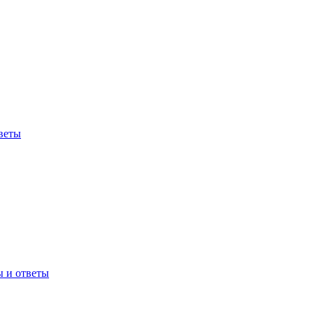
веты
ы и ответы