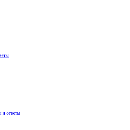
веты
ы и ответы