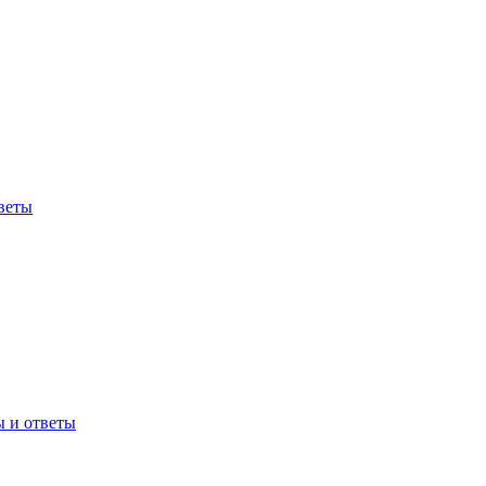
веты
ы и ответы