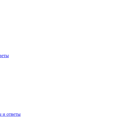
веты
ы и ответы