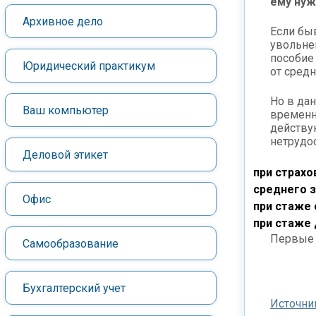
ему нуж
Архивное дело
Если бы
увольнен
пособие
Юридический практикум
от сред
Но в да
Ваш компьютер
временн
действую
нетрудо
Деловой этикет
при страхо
среднего з
Офис
при стаже 
при стаже 
Первые 
Самообразование
Бухгалтерский учет
Источни