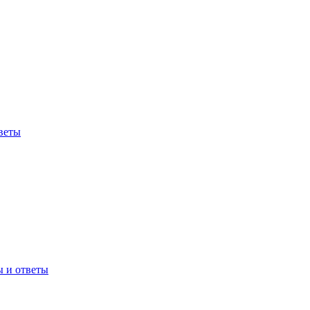
веты
ы и ответы