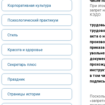
числе п
Корпоративная культура
При это
запрет 
КЭДО:
Психологический практикум
трудовы
трудово
Стиль
акта о 
произво
приказа
Красота и здоровье
увольне
докуме
прохож
Секретарь плюс
инструк
в том ч
Праздник
подпис
Страницы истории
Посколь
«запрет