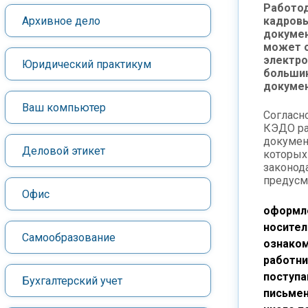
Работод
Архивное дело
кадров
докумен
может 
электро
Юридический практикум
большин
докумен
Ваш компьютер
Согласн
КЭДО ра
докумен
Деловой этикет
которых
законод
предусм
Офис
оформл
носител
Самообразование
ознаком
работни
поступа
Бухгалтерский учет
письмен