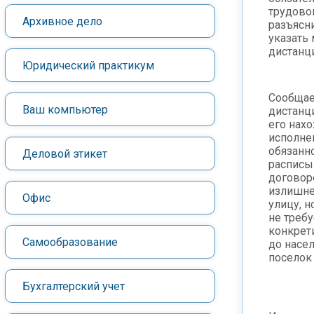
трудово
Архивное дело
разъясни
указать
дистанц
Юридический практикум
Сообщае
Ваш компьютер
дистанц
его нах
исполне
обязанно
Деловой этикет
расписы
договор
излишне
Офис
улицу, 
не требу
конкрет
Самообразование
до насел
поселок и
Бухгалтерский учет