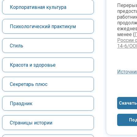
Перерыв
Корпоративная культура
предоста
работни
продолж
Психологический практикум
ежеднев
менее (
России о
Стиль
14-6/ОО
Красота и здоровье
Источни
Секретарь плюс
Праздник
Скачать
Под
Страницы истории