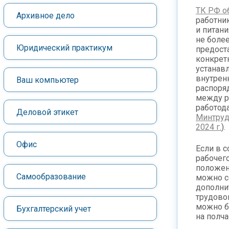
ТК РФ о
Архивное дело
работни
и питани
не более
Юридический практикум
предост
конкрет
устанав
внутрен
Ваш компьютер
распоря
между р
работод
Деловой этикет
Минтруд
2024 г.
).
Офис
Если в 
рабочег
положен
Самообразование
можно с
дополни
трудово
можно б
Бухгалтерский учет
на полча