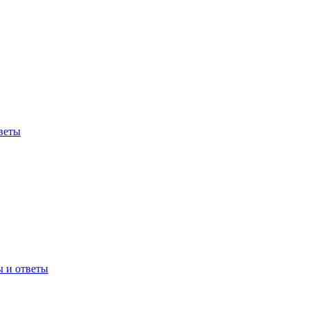
веты
ы и ответы