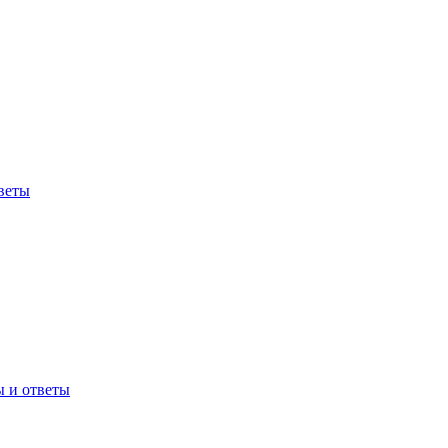
веты
ы и ответы