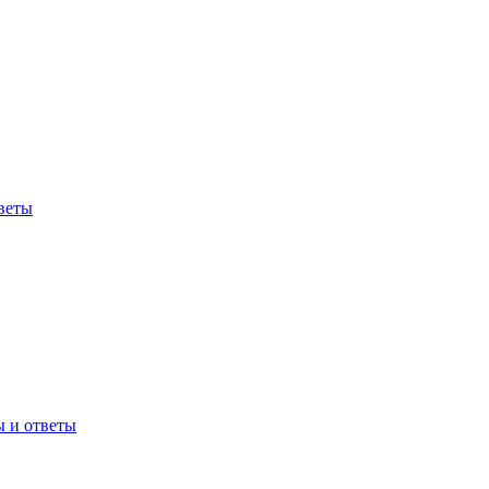
веты
ы и ответы