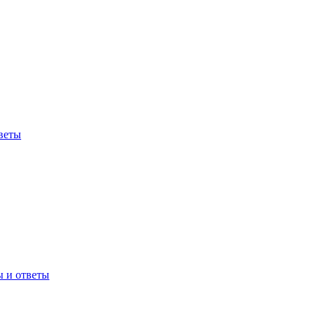
веты
ы и ответы