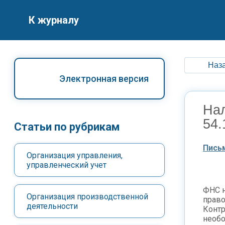
К журналу
Наза
Электронная версия
Нал
54.
Статьи по рубрикам
Пись
Организация управления,
управленческий учет
ФНС н
Организация производственной
право
деятельности
Контр
необо