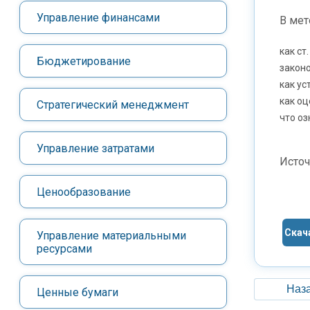
Управление финансами
В мет
как ст
Бюджетирование
закон
как у
как оц
Стратегический менеджмент
что о
Управление затратами
Источ
Ценообразование
Скач
Управление материальными
ресурсами
Наза
Ценные бумаги