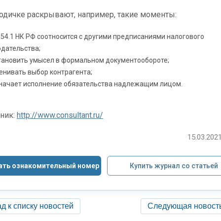
одичке раскрывают, например, такие моменты:
. 54.1 НК РФ соотносится с другими предписаниями налогового
одательства;
становить умысел в формальном документообороте;
енивать выбор контрагента;
значает исполнение обязательства надлежащим лицом.
ник:
http://www.consultant.ru/
15.03.2021
ать ознакомительный номер
Купить журнал со статьей
д к списку новостей
Следующая новост