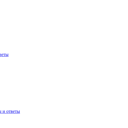
веты
ы и ответы