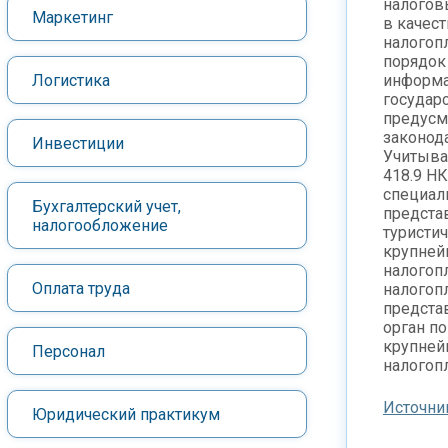
налоговы
Маркетинг
в качес
налогоп
порядок
Логистика
информа
государс
предусм
законод
Инвестиции
Учитывая
418.9 Н
специал
Бухгалтерский учет,
предста
налогообложение
туристи
крупне
налогоп
Оплата труда
налогоп
предста
орган по
крупне
Персонал
налогоп
Источни
Юридический практикум