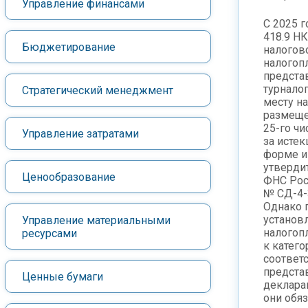
Управление финансами
С 2025 г
418.9 Н
Бюджетирование
налогово
налогоп
предста
турналог
Стратегический менеджмент
месту н
размеще
25-го ч
Управление затратами
за исте
форме и
утверди
Ценообразование
ФНС Росс
№ СД-4-
Однако п
установл
Управление материальными
налогоп
ресурсами
к катег
соответс
предста
Ценные бумаги
деклара
они обяз