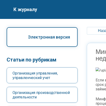
К журналу
Наза
Электронная версия
Ми
не
Статьи по рубрикам
Организация управления,
управленческий учет
Если 
срок 
займе
Организация производственной
деятельности
Минфи
проце