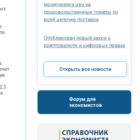
мониторинга цен на
ных
продовольственные товары по
всей цепочке поставок
е
те
Опубликован новый закон о
криптовалюте и цифровых правах
.
тчет
Открыть все новости
ие
2,5
на
Форум для 
экономистов