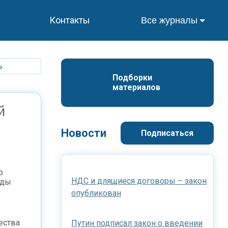
Контакты
Все журналы
ь
Подборки 
материалов
й
Новости
Подписаться
о
НДС и длящиеся договоры – закон
нды
опубликован
ества
Путин подписал закон о введении