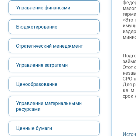
федер
Управление финансами
малог
терми
«Это 
имуще
Бюджетирование
издер
минис
Стратегический менеджмент
Подго
займе
Управление затратами
Этот 
незав
СРО н
Ценообразование
Для р
кв. м
срок 
Управление материальными
ресурсами
Ценные бумаги
Исто