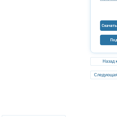
Скачать
Под
Назад 
Следующая