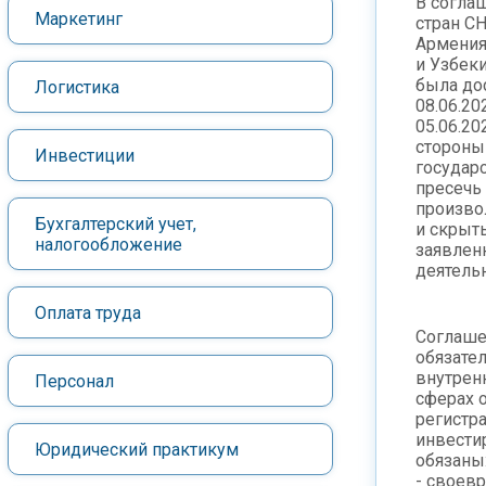
В согла
Маркетинг
стран СН
Армения
и Узбек
была до
Логистика
08.06.20
05.06.20
стороны
Инвестиции
государ
пресечь
произво
Бухгалтерский учет,
и скрыт
налогообложение
заявлен
деятельн
Оплата труда
Соглаше
обязател
внутрен
Персонал
сферах о
регистр
инвести
Юридический практикум
обязаны
- своев