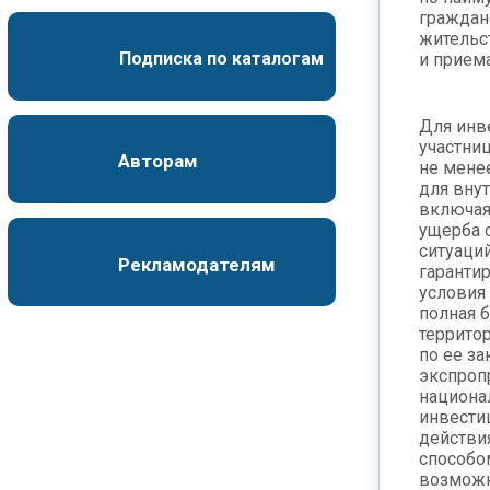
граждан
жительс
Подписка по каталогам
и приема
Для инве
участни
Авторам
не мене
для вну
включая
ущерба 
ситуаци
Рекламодателям
гаранти
условия
полная б
террито
по ее з
экспроп
национа
инвести
действи
способо
возможн