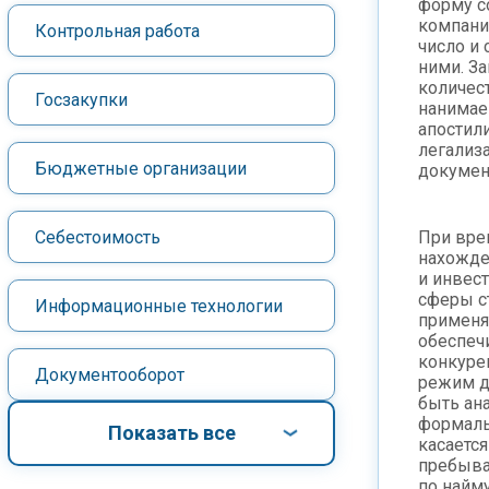
форму с
компани
Контрольная работа
число и 
ними. З
количест
Госзакупки
нанимае
апостил
легализ
Бюджетные организации
докумен
Себестоимость
При вре
нахожде
и инвес
сферы 
Информационные технологии
применя
обеспеч
конкуре
Документооборот
режим д
быть ан
формаль
Показать все
касается
пребыва
по найму