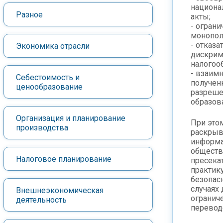
национа
Разное
акты;
- ограни
монопол
- отказа
Экономика отрасли
дискрим
налогоо
- взаим
Себестоимость и
получен
ценообразование
разреше
образов
Организация и планирование
При это
производства
раскрыв
информа
обществ
Налоговое планирование
пресека
практик
безопас
случаях 
Внешнеэкономическая
огранич
деятельность
перевод