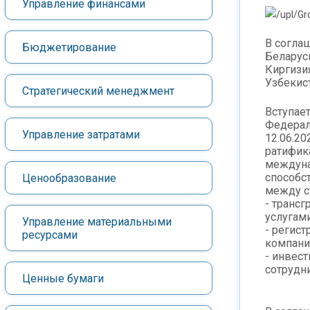
Управление финансами
В согла
Бюджетирование
Беларусь
Киргизи
Узбекист
Стратегический менеджмент
Вступает
Федерал
Управление затратами
12.06.20
ратифик
междуна
способс
Ценообразование
между с
- трансг
услугами
Управление материальными
- регист
ресурсами
компани
- инвес
сотрудн
Ценные бумаги