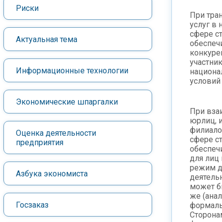
Риски
При тра
услуг в
сфере с
Актуальная тема
обеспеч
конкуре
участник
Информационные технологии
национа
условий
Экономические шпаргалки
При вза
юрлиц, 
филиало
Оценка деятельности
сфере с
предприятия
обеспеч
для лиц 
режим д
Азбука экономиста
деятель
может б
же (ана
Госзаказ
формаль
Сторона