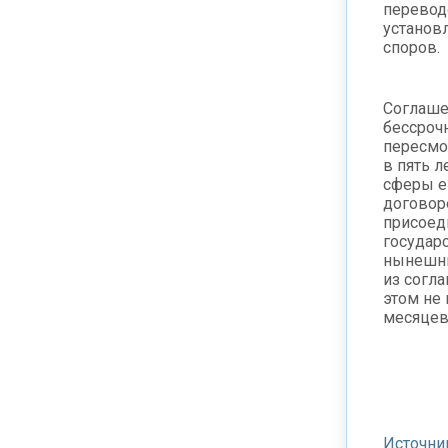
перевод
установ
споров.
Соглаше
бессроч
пересмо
в пять л
сферы е
договор
присоед
государс
нынешни
из согл
этом не 
месяцев
Источни