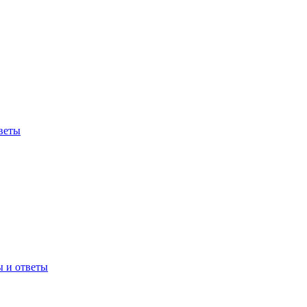
веты
ы и ответы