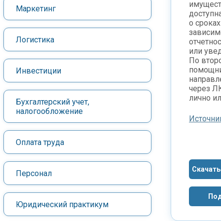
имущест
Маркетинг
доступн
о сроках
зависимо
Логистика
отчетнос
или уве
По втор
помощни
Инвестиции
направл
через ЛК
лично ил
Бухгалтерский учет,
налогообложение
Источни
Оплата труда
Скачать
Персонал
Под
Юридический практикум