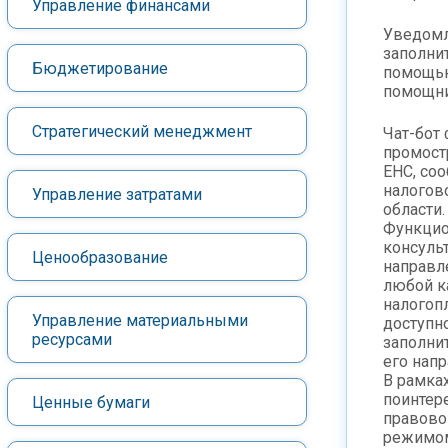
Управление финансами
Уведомл
заполни
Бюджетирование
помощью
помощни
Стратегический менеджмент
Чат-бот
промост
ЕНС, со
налогов
Управление затратами
области.
Функцио
консуль
Ценообразование
направл
любой к
налогоп
Управление материальными
доступно
ресурсами
заполни
его напр
В рамка
поинтер
Ценные бумаги
правово
режимом