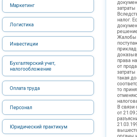
докумен
Маркетинг
затраты
Вследст
налог. Е
Логистика
докумен
решение
Жалобы 
поступа
Инвестиции
приклад
доказыв
права н
Бухгалтерский учет,
от прод
налогообложение
затраты 
такая д
соответс
Оплата труда
то прин
отменя
налогов
В связи
Персонал
от 21.09
разъясни
21.03.19
Юридический практикум
вышест
органы 