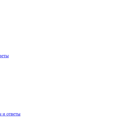
веты
ы и ответы