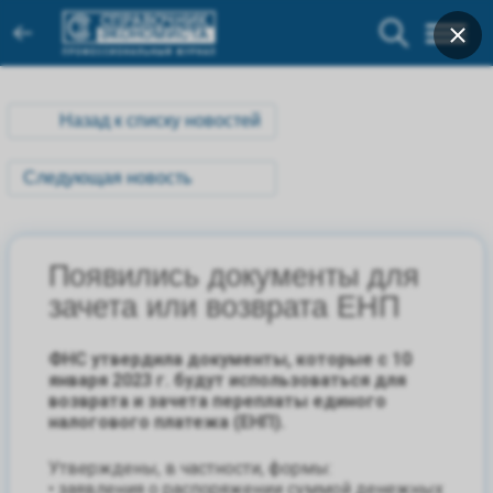
Назад к списку новостей
Следующая новость
Появились документы для
зачета или возврата ЕНП
ФНС утвердила документы, которые с 10
января 2023 г. будут использоваться для
возврата и зачета переплаты единого
налогового платежа (ЕНП).
Утверждены, в частности, формы:
• заявления о распоряжении суммой денежных