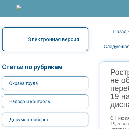
Назад 
Электронная версия
Следующая
Статьи по рубрикам
Рост
не о
Охрана труда
пере
19 н
Надзор и контроль
дисп
С 1 июл
Документооборот
19, а та