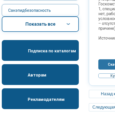
Госкомст
1, спец
Санэпидбезопасность
нет, раб
условно
– отсутс
Показать все
причине)
Источни
Подписка по каталогам
Ска
Авторам
Ку
Назад 
Рекламодателям
Следующая