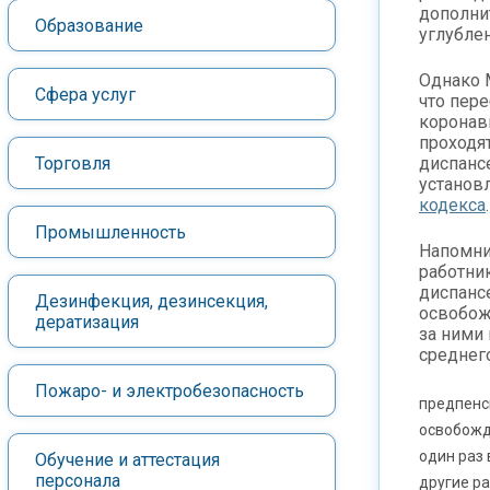
дополни
Образование
углубле
Однако 
Сфера услуг
что пер
коронав
проходя
Торговля
диспанс
установ
кодекса
.
Промышленность
Напомни
работни
диспанс
Дезинфекция, дезинсекция,
освобож
дератизация
за ними 
среднего
Пожаро- и электробезопасность
предпенс
освобожд
один раз 
Обучение и аттестация
персонала
другие ра