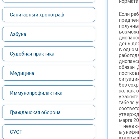
нормати
Если раб
Санитарный хронограф
предпенс
получив
возможн
Азбука
диспанс
день дл
в одном
Судебная практика
работод
диспанс
обязан.
постков
Медицина
ситуаци
без сох
же как о
Иммунопрофилактика
уважите
табеле 
соответ
Гражданская оборона
утвержд
марта 20
– неявк
СУОТ
в унифи
утвержд