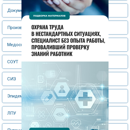
Документооборот
Производственный контроль
Медосмотры
СОУТ
СИЗ
Эпидемиология
ЛПУ