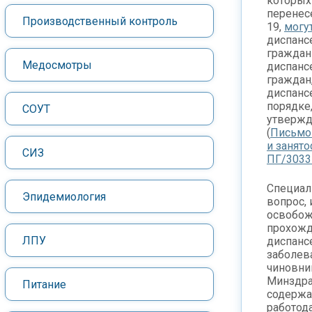
которых
перенес
Производственный контроль
19,
могу
диспанс
граждан
Медосмотры
диспанс
граждан
диспанс
порядке
СОУТ
утверж
(
Письмо
и занято
СИЗ
ПГ/3033
Специал
Эпидемиология
вопрос, 
освобож
прохожд
ЛПУ
диспанс
заболев
чиновни
Минздр
Питание
содержа
работод