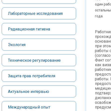
один рабо
остальные
Лабораторные исследования
года.
Радиационная гигиена
Работни
прохожд
основан
Экология
при это
работы 
(соглас
Факт со
Техническое регулирование
как виза
работник
предост
Защита прав потребителя
работы.
предост
медицин
Актуальное интервью
подтве
диспанс
освобож
Международный опыт
предусм