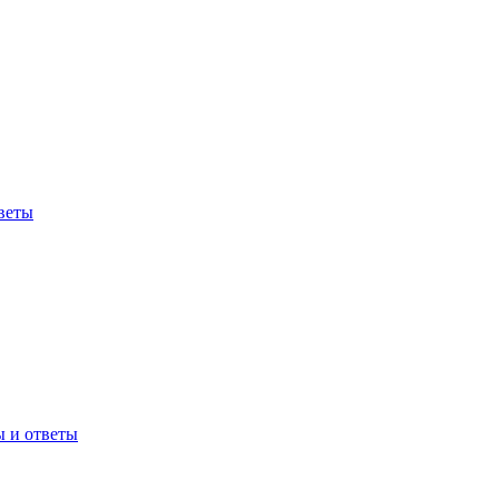
веты
ы и ответы