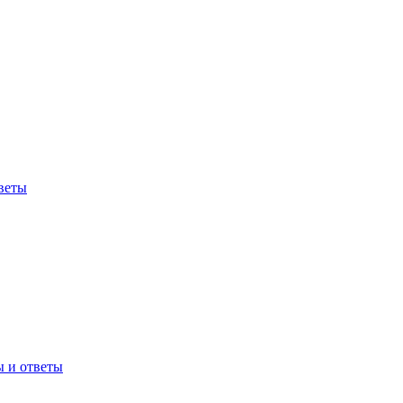
веты
ы и ответы