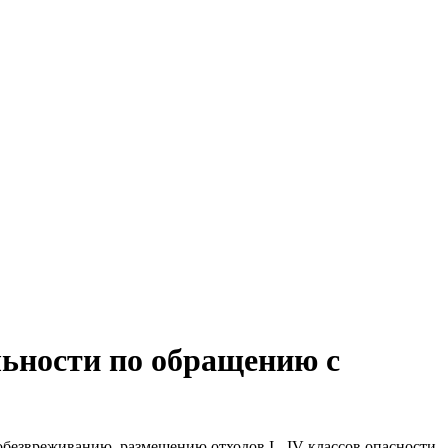
льности по обращению с
безвреживанию, размещению отходов I - IV классов опасности,