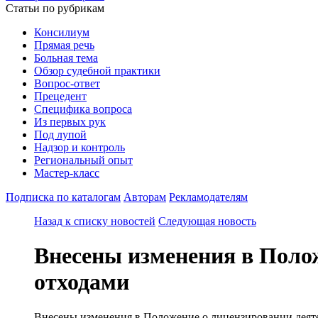
Статьи по рубрикам
Консилиум
Прямая речь
Больная тема
Обзор судебной практики
Вопрос-ответ
Прецедент
Специфика вопроса
Из первых рук
Под лупой
Надзор и контроль
Региональный опыт
Мастер-класс
Подписка по каталогам
Авторам
Рекламодателям
Назад к списку новостей
Следующая новость
Внесены изменения в Поло
отходами
Внесены изменения в Положение о лицензировании деятел