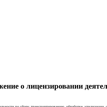
жение о лицензировании деяте
ьности по сбору, транспортированию, обработке, утилизации, о