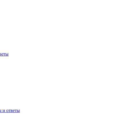
веты
ы и ответы