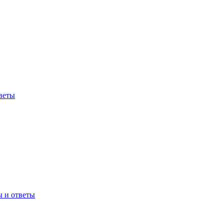
веты
ы и ответы