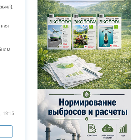
авил).
ения
бном
, 18:15