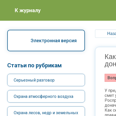
К журналу
Наза
Электронная версия
Как
до
Статьи по рубрикам
Воп
Серьезный разговор
У пре
смет 
Охрана атмосферного воздуха
Роспр
донач
Как с
Охрана лесов, недр и земельных
прави