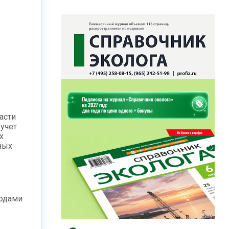
асти
 учет
х
ных
ходами