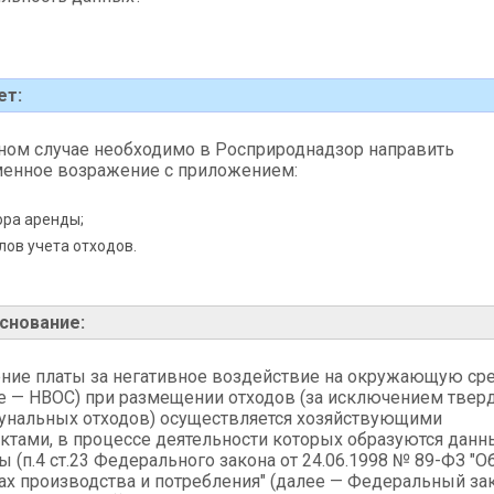
ет:
ном случае необходимо в Росприроднадзор направить
енное возражение с приложением:
ора аренды;
ов учета отходов.
снование:
ние платы за негативное воздействие на окружающую ср
е — НВОС) при размещении отходов (за исключением твер
нальных отходов) осуществляется хозяйствующими
ктами, в процессе деятельности которых образуются данн
ы (п.4 ст.23 Федерального закона от 24.06.1998 № 89-ФЗ "О
ах производства и потребления" (далее — Федеральный зак