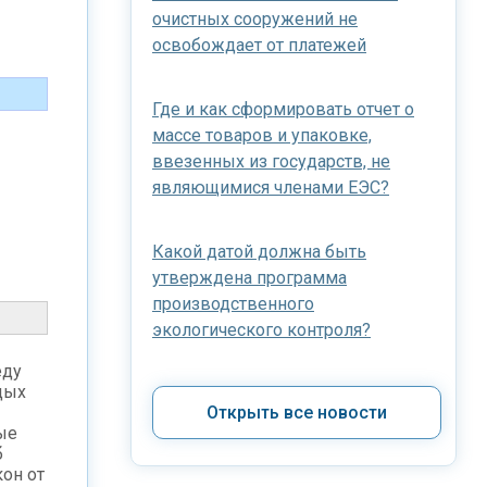
очистных сооружений не
освобождает от платежей
Где и как сформировать отчет о
массе товаров и упаковке,
ввезенных из государств, не
являющимися членами ЕЭС?
Какой датой должна быть
утверждена программа
производственного
экологического контроля?
еду
дых
Открыть все новости
ые
б
он от