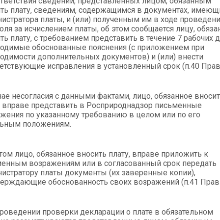
тветствия сведений, представленных лицом, обязанным
ть плату, сведениям, содержащимся в документах, имеющ
истратора платы, и (или) полученным им в ходе проведен
оля за исчислением платы, об этом сообщается лицу, обяз
ть плату, с требованием представить в течение 7 рабочих 
одимые обоснованные пояснения (с приложением при
одимости дополнительных документов) и (или) внести
етствующие исправления в установленный срок (п.40 Прав
чае несогласия с данными фактами, лицо, обязанное вноси
, вправе представить в Росприроднадзор письменные
жения по указанному требованию в целом или по его
льным положениям.
том лицо, обязанное вносить плату, вправе приложить к
енным возражениям или в согласованный срок передать
истратору платы документы (их заверенные копии),
ерждающие обоснованность своих возражений (п.41 Прави
роведении проверки декларации о плате в обязательном