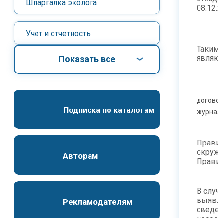
Шпаргалка эколога
08.12
Учет и отчетность
Таким
являю
Показать все
догов
Подписка по каталогам
журна
Прави
окру
Авторам
Прави
В слу
выявл
Рекламодателям
сведе