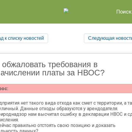
Поиск
д к списку новостей
Следующая новост
 обжаловать требования в
начислении платы за НВОС?
рос:
дприятия нет такого вида отхода как смет с территории, а т
уличный. Данные отходы образуются у арендодателя.
ироднадзор нам высчитал ошибку в декларации НВОС и с
исления.
ейчас правильно отстоять свою позицию и доказать
льность данных?