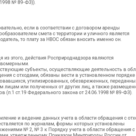
.1998 № 89-ФЗ)).
вательно, если в соответствии с договором аренды
ообразователем смета с территории и уличного является
одатель, то плату за НВОС обязан вносить именно он.
я из этого, действия Росприроднадзора являются
авомерными.
ствующие субъекты, осуществляющие деятельность в обл
ения с отходами, обязаны вести в установленном порядке
овавшихся, утилизированных, обезвреженных, переданны
м лицам или полученных от других лиц, а также размещен
ов (п.1 ст.19 Федерального закона от 24.06.1998 № 89-ФЗ).
ление и ведение данных учета в области обращения с от
ствляется по журналам, формы которых установлены
жениями № 2, № 3 к Порядку учета в области обращения с
ами, утвержденному Приказом Минприроды России от