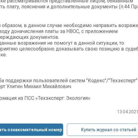
ке рассматриваются представленные лицом, обязанным
ть плату, пояснения и дополнительные документы (п.44 Пр
 образом, в данном случае необходимо направить возраж
воду доначисления платы за НВОС, с приложением
верждающих документов.
данные возражения не помогут в данной ситуации, то
риятию целесообразно доказывать свою позицию в суде
ке.
а поддержки пользователей систем "Кодекс"/"Техэксперт"
рт Улитин Михаил Михайлович
мация из ПСС «Техэксперт: Экология»
13.04.2021
ать ознакомительный номер
Купить журнал со статьей