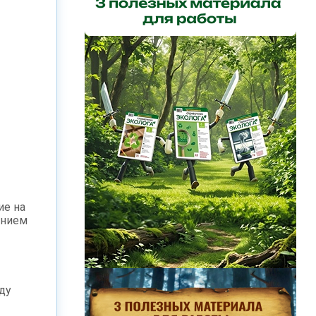
ие на
ением
ду