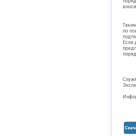
поряд
вноси
Таким
по по
подт
Если 
предп
поряд
Служб
Экспе
Инфор
Скач