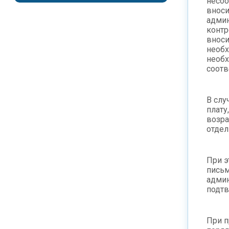
несоо
вноси
админ
контр
вноси
необх
необх
соотв
В слу
плату
возра
отде
При э
письм
админ
подтв
При п