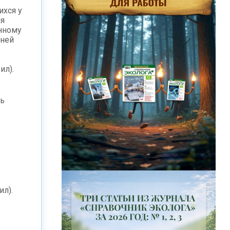
ихся у
ия
анному
дней
ил).
ть
л).