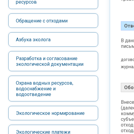
ресурсов
Обращение с отходами
Отв
Азбука эколога
В дан
письм
Разработка и согласование
догов
экологической документации
журнал
Охрана водных ресурсов,
Обо
водоснабжение и
водоотведение
Внесе
(дале
Экологическое нормирование
комму
субъе
отход
отход
Экологические платежи