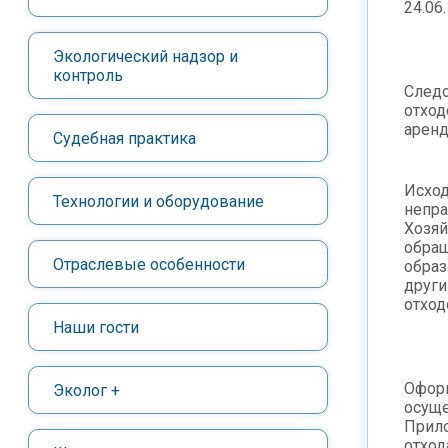
24.06
Экологический надзор и
контроль
Следо
отход
аренд
Судебная практика
Исход
Технологии и оборудование
непр
Хозяй
обращ
Отраслевые особенности
образ
други
отход
Наши гости
Оформ
Эколог +
осуще
Прило
отход