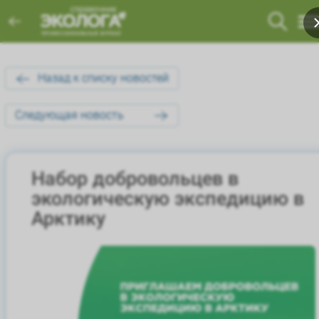
Назад к списку новостей
Следующая новость
Набор добровольцев в
экологическую экспедицию в
Арктику