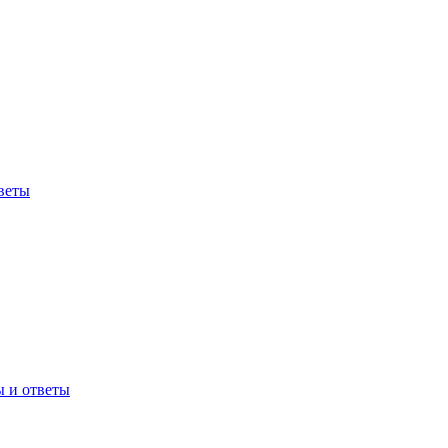
веты
ы и ответы