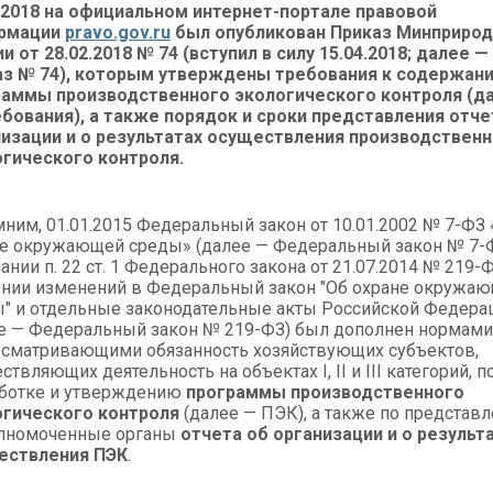
.2018 на официальном интернет-портале правовой
рмации
pravo.gov.ru
был опубликован Приказ Минприро
и от 28.02.2018 № 74 (вступил в силу 15.04.2018; далее —
аз № 74), которым утверждены требования к содержан
раммы производственного экологического контроля (д
бования), а также порядок и сроки представления отче
изации и о результатах осуществления производствен
гического контроля.
ним, 01.01.2015 Федеральный закон от 10.01.2002 № 7-ФЗ
е окружающей среды» (далее — Федеральный закон № 7-Ф
ании п. 22 ст. 1 Федерального закона от 21.07.2014 № 219-
нии изменений в Федеральный закон "Об охране окружа
" и отдельные законодательные акты Российской Федера
е — Федеральный закон № 219-ФЗ) был дополнен нормами
сматривающими обязанность хозяйствующих субъектов,
ствляющих деятельность на объектах I, II и III категорий, п
аботке и утверждению
программы производственного
огического контроля
(далее — ПЭК), а также по представ
олномоченные органы
отчета об организации и о результ
ествления ПЭК
.