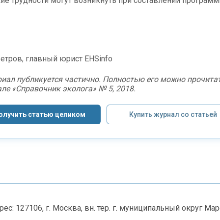
ие трудности могут возникнуть при составлении програм
Петров, главный юрист EHSinfo
иал публикуется частично. Полностью его можно прочитат
ле «Справочник эколога» № 5, 2018.
олучить статью целиком 
Купить журнал со статьей
бесплатно
с: 127106, г. Москва, вн. тер. г. муниципальный округ Ма