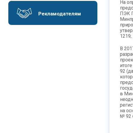
На оп
предс
ПЭК 
Рекламодателям
Минпр
приро
утвер
1219;
В 201
разра
проек
итоге
92 (д
котор
предс
госуд
в Мин
неодн
регис
на ос
№ 92 