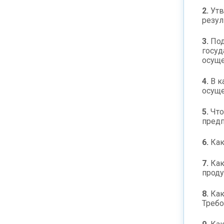
2.
Утв
резул
3.
Под
госуд
осущ
4.
В к
осущ
5.
Что
предп
6.
Как
7.
Как
проду
8.
Как
Требо