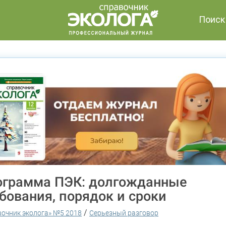
Поиск
ограмма ПЭК: долгожданные
бования, порядок и сроки
/
вочник эколога» №5 2018
Серьезный разговор