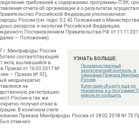
ределение требований к содержанию программы ПЭК, ср
тавления отчета об организации и о результатах осуществ
Правительство Российской Федерации уполномочило
ироды России (см. подп. 5.2.42 Положения о Министерств
дных ресурсов и экологии Российской Федерации,
жденного Постановлением Правительства РФ от 11.11.20
 далее — Положение).
7 г. Минприроды России
ботало соответствующий
УЗНАТЬ БОЛЬШЕ:
т акта, вылившийся в
Производственный
 в Приказ от 16.03.2017 №
экологический контроль: в
алее — Приказ № 92),
ожидании Приказа Минпри
ый неоднократно
России
тавлялся на
Категория объекту еще не
присвоена, а о программе 
арственную регистрацию
извольте сообщить
юст России и так же
ократно получал отказ в
трации. В конечном счете
новании Приказа Минприроды России от 28.02.2018 № 73 П
был отменен.