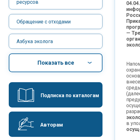
ресурсов
04.04
инфо
Росси
Прик
Обращение с отходами
прог
— Тре
орган
Азбука эколога
эколо
Показать все
Напом
охран
основ
внесе
среды
(дале
Подписка по каталогам
преду
осуще
разр
экол
в уп
Авторам
осущ