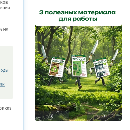
оков
ления
е
15 №
роды
ПЭК
риказ