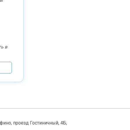
мы
ь в
рфино, проезд Гостиничный, 4Б,