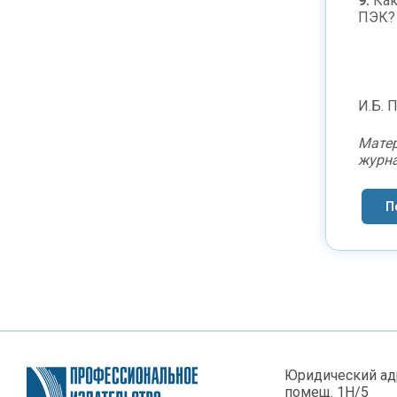
9.
Как
ПЭК?
И.Б. 
Матер
журна
П
Юридический адре
помещ. 1Н/5