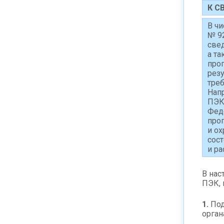
К С
В ч
№ 9
све
а та
про
рез
тре
Нап
ПЭК
Фед
про
и ох
сос
и ра
В нас
ПЭК, 
1.
Под
орган