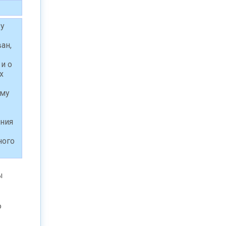
зу
ан,
и о
х
мму
ания
ного
ы
ю