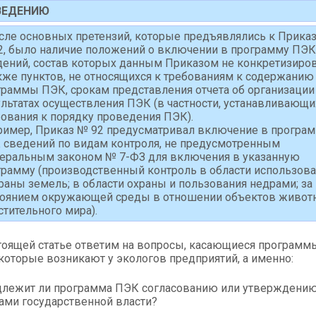
ВЕДЕНИЮ
исле основных претензий, которые предъявлялись к Прика
2, было наличие положений о включении в программу ПЭК
дений, состав которых данным Приказом не конкретизиров
кже пунктов, не относящихся к требованиям к содержанию
граммы ПЭК, срокам представления отчета об организации 
ультатах осуществления ПЭК (в частности, устанавливающи
бования к порядку проведения ПЭК).
ример, Приказ № 92 предусматривал включение в програ
 сведений по видам контроля, не предусмотренным
еральным законом № 7-ФЗ для включения в указанную
грамму (производственный контроль в области использов
раны земель; в области охраны и пользования недрами; за
тоянием окружающей среды в отношении объектов живот
стительного мира).
тоящей статье ответим на вопросы, касающиеся программ
которые возникают у экологов предприятий, а именно:
лежит ли программа ПЭК согласованию или утверждени
ами государственной власти?