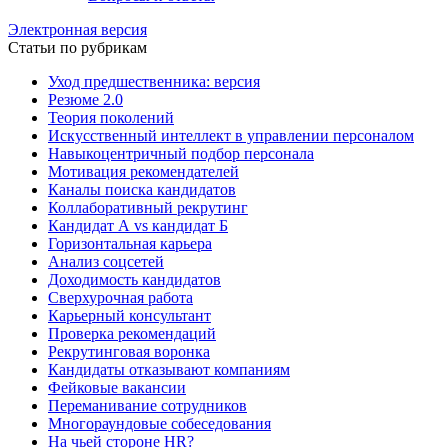
Электронная версия
Статьи по рубрикам
Уход предшественника: версия
Резюме 2.0
Теория поколений
Искусственный интеллект в управлении персоналом
Навыкоцентричный подбор персонала
Мотивация рекомендателей
Каналы поиска кандидатов
Коллаборативный рекрутинг
Кандидат А vs кандидат Б
Горизонтальная карьера
Анализ соцсетей
Доходимость кандидатов
Сверхурочная работа
Карьерный консультант
Проверка рекомендаций
Рекрутинговая воронка
Кандидаты отказывают компаниям
Фейковые вакансии
Переманивание сотрудников
Многораундовые собеседования
На чьей стороне HR?